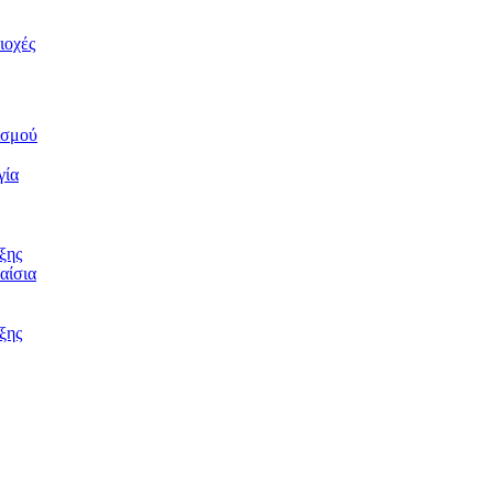
ιοχές
ισμού
γία
ξης
αίσια
ξης