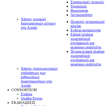
Στρατιωτικές περιοχές
Τουρισμός
Βιομηχανία
Αστικοποίηση
Χάρτες χωρικών
Περιοχές περιορισμού
διαχειριστικών μέτρων
αλιείας
στο Αιγαίο
Ενάλια αρχαιολογία
Ειδικά πλαίσια
χωροταξικού
σχεδιασμού και
αειφόρου ανάπτυξης
Περιφερειακά πλαίσια
χωροταξικού
σχεδιασμού και
αειφόρου ανάπτυξης
Χάρτες συσσωρευτικών
επιδράσεων των
ανθρωπίνων
δραστηριοτήτων στο
Αιγαίο
CONSORTIUM
Εταίροι
Ομάδα Έργου
ΕΚΔΗΛΩΣΕΙΣ