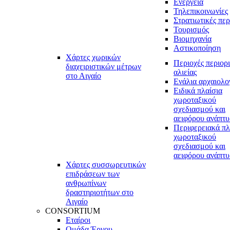
Ενέργεια
Τηλεπικοινωνίες
Στρατιωτικές περ
Τουρισμός
Βιομηχανία
Αστικοποίηση
Χάρτες χωρικών
Περιοχές περιορ
διαχειριστικών μέτρων
αλιείας
στο Αιγαίο
Ενάλια αρχαιολο
Ειδικά πλαίσια
χωροταξικού
σχεδιασμού και
αειφόρου ανάπτυ
Περιφερειακά πλ
χωροταξικού
σχεδιασμού και
αειφόρου ανάπτυ
Χάρτες συσσωρευτικών
επιδράσεων των
ανθρωπίνων
δραστηριοτήτων στο
Αιγαίο
CONSORTIUM
Εταίροι
Ομάδα Έργου