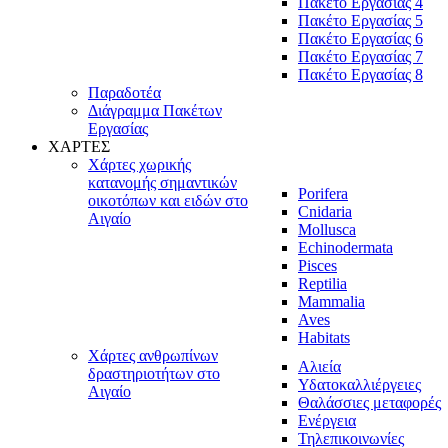
Πακέτο Εργασίας 4
Πακέτο Εργασίας 5
Πακέτο Εργασίας 6
Πακέτο Εργασίας 7
Πακέτο Εργασίας 8
Παραδοτέα
Διάγραμμα Πακέτων
Εργασίας
ΧΑΡΤΕΣ
Χάρτες χωρικής
κατανομής σημαντικών
Porifera
οικοτόπων και ειδών στο
Cnidaria
Αιγαίο
Mollusca
Echinodermata
Pisces
Reptilia
Mammalia
Aves
Habitats
Χάρτες ανθρωπίνων
Αλιεία
δραστηριοτήτων στο
Υδατοκαλλιέργειες
Αιγαίο
Θαλάσσιες μεταφορές
Ενέργεια
Τηλεπικοινωνίες