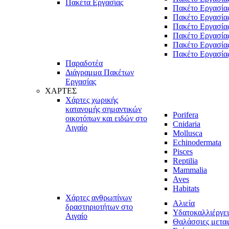
Πακέτα Εργασίας
Πακέτο Εργασία
Πακέτο Εργασία
Πακέτο Εργασία
Πακέτο Εργασία
Πακέτο Εργασία
Πακέτο Εργασία
Παραδοτέα
Διάγραμμα Πακέτων
Εργασίας
ΧΑΡΤΕΣ
Χάρτες χωρικής
κατανομής σημαντικών
Porifera
οικοτόπων και ειδών στο
Cnidaria
Αιγαίο
Mollusca
Echinodermata
Pisces
Reptilia
Mammalia
Aves
Habitats
Χάρτες ανθρωπίνων
Αλιεία
δραστηριοτήτων στο
Υδατοκαλλιέργει
Αιγαίο
Θαλάσσιες μετα