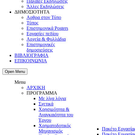
Παλαιές Εκδηλώσεις
Άλλες Εκδηλώσεις
ΔΗΜΟΣΙΟΤΗΤΑ
Αρθρα στον Τύπο
Τύπος
Επιστημονικά Posters
Εργασίες πεδίου
Αρχεία & Φυλλάδια
Επιστημονικές
δημοσιεύσεις
ΒΙΒΛΙΟΓΡΑΦΙΑ
ΕΠΙΚΟΙΝΩΝΙA
Open Menu
Menu
ΑΡΧΙΚΗ
ΠΡΟΓΡΑΜΜΑ
Με λίγα λόγια
Σχετικά
Χρησιμότητα &
Αναγκαιότητα του
Έργου
Χρηματοδοτικός
Πακέτο Εργασία
Μηχανισμός
Πακέτο Εργασία